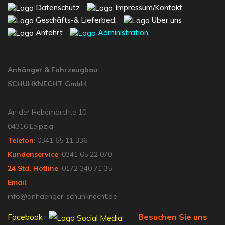
Datenschutz
Impressum/Kontakt
Geschäfts-& Lieferbed.
Über uns
Anfahrt
Administration
Anhänger & Fahrzeugbau
SCHUHKNECHT GmbH
An der Hebemärchte 10
04316 Leipzig
Telefon
: 0341 65 11 336
Kundenservice
: 0341 65 22 070
24 Std. Hotline
: 0172 340 71 35
Email
:
info@anhaenger-schuhknecht.de
Facebook
Besuchen Sie uns